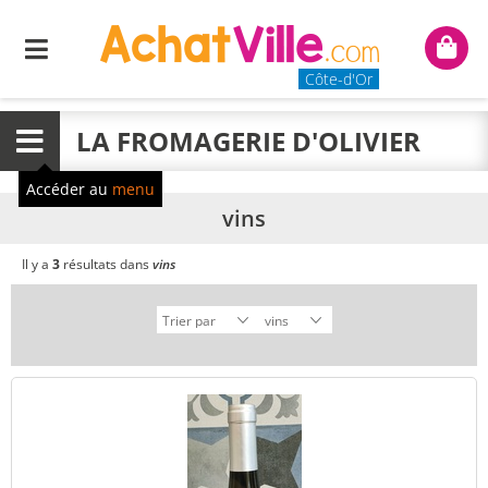
Menu
Mon
panie
Côte-d'Or
LA FROMAGERIE D'OLIVIER
Menu
Accéder au
menu
vins
Il y a
3
résultats dans
vins