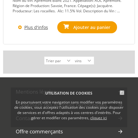
Nom du Vin: Apremont Blanc 2021. Appellation: AOC Apremont.
Région de Production: Savoie, France. Cépage(s): Jacquère.
Producteur: Les rocailles. Alc: 11.5% Vol. Description du Vin : ...
Plus d'infos
Ajouter au panier
Mentions légales
UTILISATION DE COOKIES
En poursuivant votre navigation sans modifier vos paramètres
Traitement des données personnelles
de cookies, vous acceptez l'utilisation des cookies pour disposer
de services et d'offres adaptés à vos centres d'intérêts. Pour
Contact
gérer et modifier ces paramètres,
cliquez ici
Offre commerçants