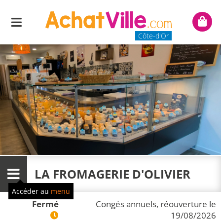
Menu
Mon
panie
Côte-d'Or
LA FROMAGERIE D'OLIVIER
Menu
Accéder au
menu
Fermé
Congés annuels, réouverture le
19/08/2026