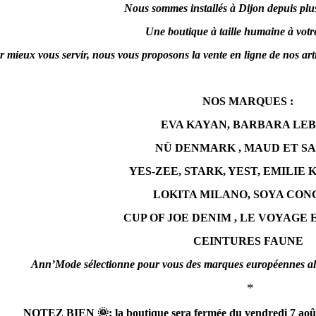
Nous sommes installés à Dijon depuis plus
Une boutique à taille humaine à votr
 mieux vous servir, nous vous proposons la vente en ligne de nos arti
NOS MARQUES :
EVA KAYAN, BARBARA LEB
NÜ DENMARK ,
MAUD ET S
YES-ZEE, STARK, YEST,
EMILIE 
LOKITA MILANO,
SOYA CON
CUP OF JOE DENIM ,
LE VOYAGE 
CEINTURES FAUNE
Ann’Mode sélectionne pour vous des marques européennes allia
*
NOTEZ BIEN 🌞: la boutique sera fermée du vendredi 7 août 