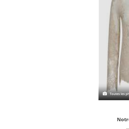
Toutes les ph
Notr