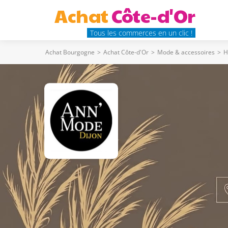
Achat
Côte-d'Or
Tous les commerces en un clic !
Achat Bourgogne
>
Achat Côte-d'Or
>
Mode & accessoires
>
H