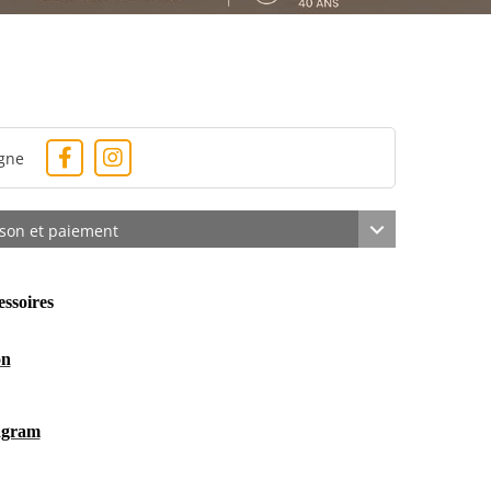
igne
ison et paiement
accessoires
on
agram