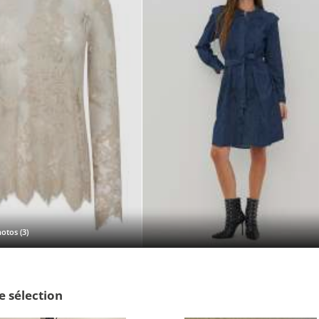
otos (3)
e sélection