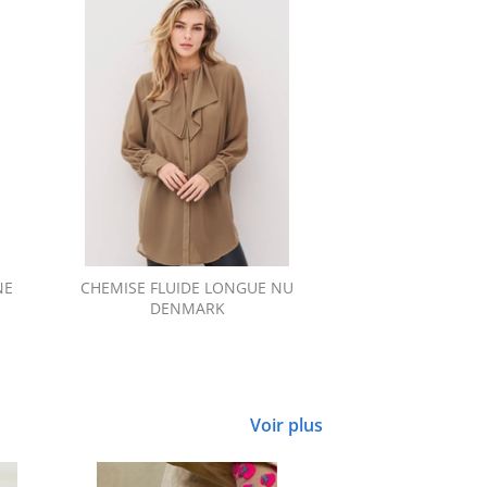
NE
CHEMISE FLUIDE LONGUE NU
PULL AJOURÉ 
DENMARK
Voir plus