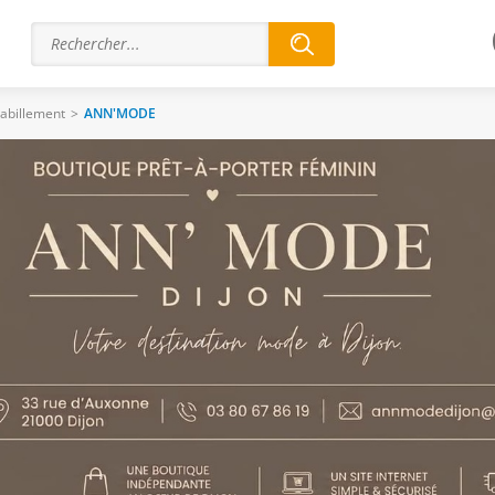
abillement
>
ANN'MODE