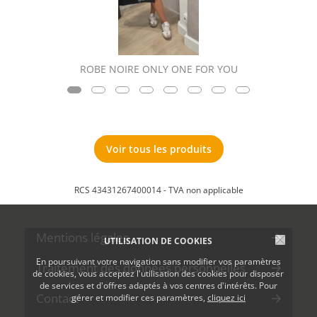
ROBE NOIRE ONLY ONE FOR YOU
Voir tous les produits
RCS 43431267400014 - TVA non applicable
Mentions légales
UTILISATION DE COOKIES
En poursuivant votre navigation sans modifier vos paramètres
Traitement des données personnelles
de cookies, vous acceptez l'utilisation des cookies pour disposer
de services et d'offres adaptés à vos centres d'intérêts. Pour
Contact
gérer et modifier ces paramètres,
cliquez ici