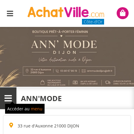
Menu
Mon
panie
Côte-d'Or
ANN'MODE
Menu
Accéder au
menu
33 rue d'Auxonne 21000 DIJON