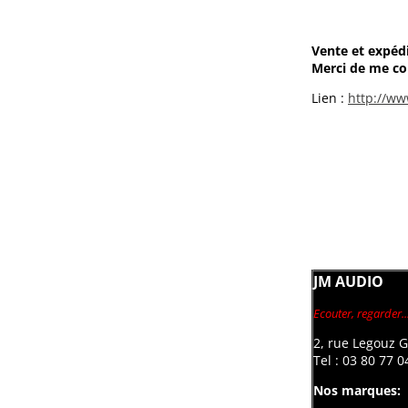
Vente et expédi
Merci de me co
Lien :
http://ww
JM AUDIO
Ecouter, regarder.
2, rue Legouz 
Tel : 03 80 77 0
Nos marques: