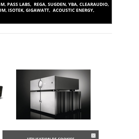
 PASS LABS, REGA, SUGDEN, YBA, CLEARAUDIO,
UM, ISOTEK, GIGAWATT, ACOUSTIC ENERGY,
AUDIO ANALOGUE
BLUES