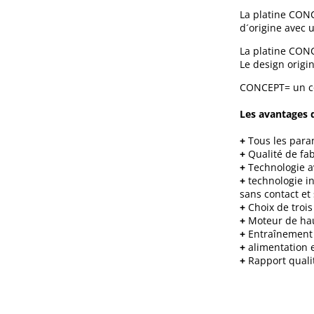
La platine CONC
d´origine avec 
La platine CONCE
Le design origi
CONCEPT= un con
Les avantages 
+
Tous les param
+
Qualité de fa
+
Technologie av
+
technologie i
sans contact et
+
Choix de trois 
+
Moteur de hau
+
Entraînement 
+
alimentation 
+
Rapport qualit