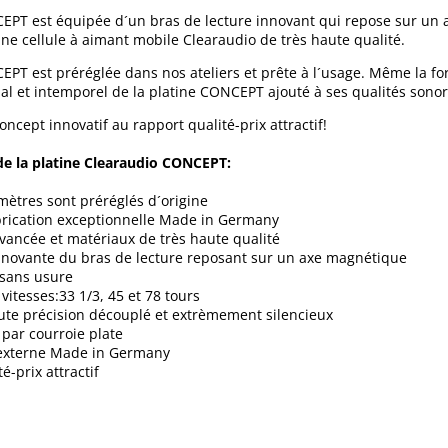
EPT est équipée d´un bras de lecture innovant qui repose sur un
une cellule à aimant mobile Clearaudio de très haute qualité.
PT est préréglée dans nos ateliers et prête à l´usage. Même la forc
nal et intemporel de la platine CONCEPT ajouté à ses qualités sonor
cept innovatif au rapport qualité-prix attractif!
de la platine Clearaudio CONCEPT:
ètres sont préréglés d´origine
brication exceptionnelle Made in Germany
ancée et matériaux de très haute qualité
nnovante du bras de lecture reposant sur un axe magnétique
 sans usure
vitesses:33 1/3, 45 et 78 tours
te précision découplé et extrèmement silencieux
par courroie plate
externe Made in Germany
é-prix attractif