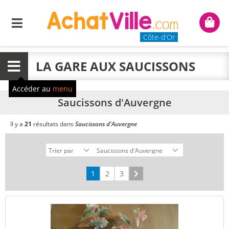
Menu
Mon
panie
Côte-d'Or
LA GARE AUX SAUCISSONS
Menu
Accéder au
menu
Saucissons d'Auvergne
Il y a
21
résultats dans
Saucissons d'Auvergne
1
2
3
Suivant