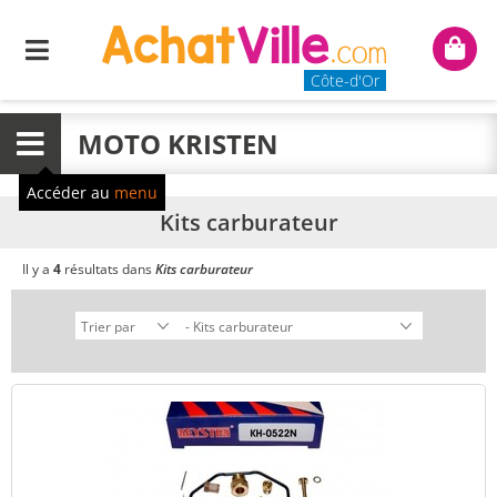
Menu
Mon
panie
Côte-d'Or
MOTO KRISTEN
Menu
Accéder au
menu
Kits carburateur
Il y a
4
résultats dans
Kits carburateur