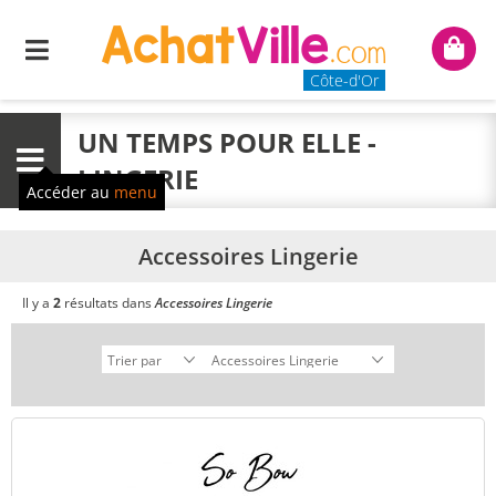
Menu
Mon
panie
Côte-d'Or
UN TEMPS POUR ELLE -
Menu
LINGERIE
Accéder au
menu
Accessoires Lingerie
Il y a
2
résultats dans
Accessoires Lingerie