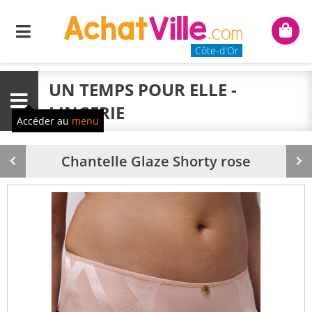
Menu
Mon
panie
Côte-d'Or
UN TEMPS POUR ELLE -
Menu
LINGERIE
Accéder au
menu
Chantelle Glaze Shorty rose
Produit
Pr
précédent
su