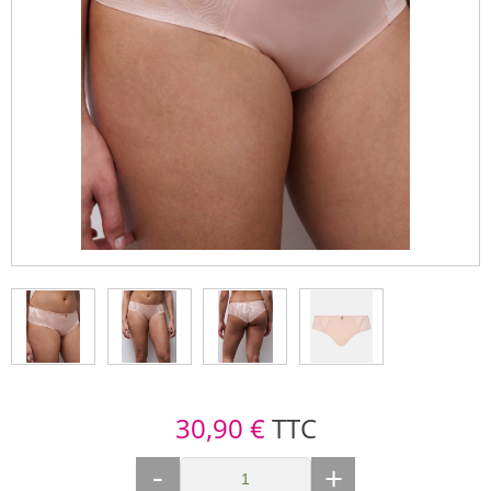
30,90 €
TTC
-
+