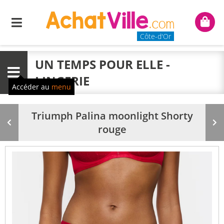
Menu
Mon
panie
Côte-d'Or
UN TEMPS POUR ELLE -
Menu
LINGERIE
Accéder au
menu
Triumph Palina moonlight Shorty
Produit
Pr
rouge
précédent
su