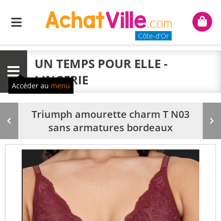
Menu
Mon
panie
Côte-d'Or
UN TEMPS POUR ELLE -
Menu
LINGERIE
Accéder au
menu
Triumph amourette charm T N03
Produit
Pr
sans armatures bordeaux
précédent
su