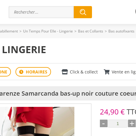
abillement
>
Un Temps Pour Elle - Lingerie
>
Bas et Collants
>
Bas autofixants
 LINGERIE
Click & collect
Vente en li
arenze Samarcanda bas-up noir couture coeu
24,90 €
TT
-
+