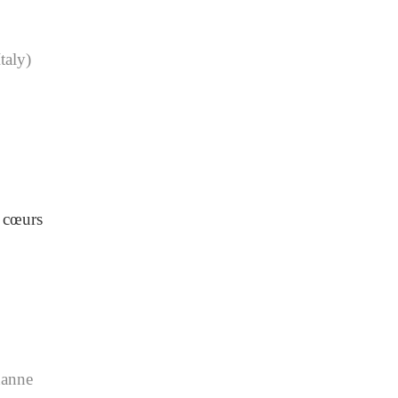
taly)
e cœurs
hanne