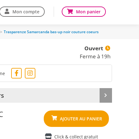
Mon compte
Mon panier
>
Trasparenze Samarcanda bas-up noir couture coeurs
Ouvert
Ferme à 19h
gne
rs
Produit
suivant
C
Click & collect gratuit