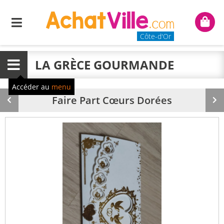
Menu
Mon
panie
Côte-d'Or
LA GRÈCE GOURMANDE
Menu
Accéder au
menu
Faire Part Cœurs Dorées
Produit
Pr
précédent
su