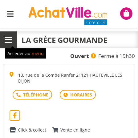
Menu
Mon
panie
Côte-d'Or
LA GRÈCE GOURMANDE
Menu
Accéder au
menu
Ouvert
Ferme à 19h30
13, rue de la Combe Ranfer 21121 HAUTEVILLE LES
DIJON
Click & collect
Vente en ligne