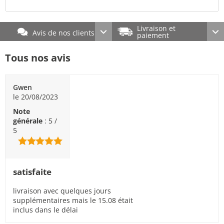
Livraison et
Avis de nos clients
paiement
Tous nos avis
Gwen
le 20/08/2023
Note
générale
: 5 /
5
satisfaite
livraison avec quelques jours
supplémentaires mais le 15.08 était
inclus dans le délai