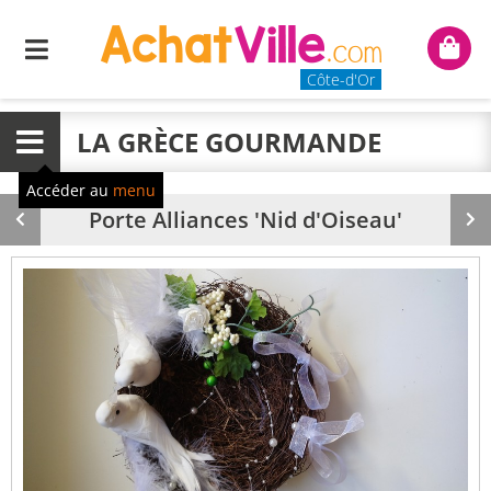
Menu
Mon
panie
Côte-d'Or
LA GRÈCE GOURMANDE
Menu
Accéder au
menu
Porte Alliances 'Nid d'Oiseau'
Produit
Pr
précédent
su