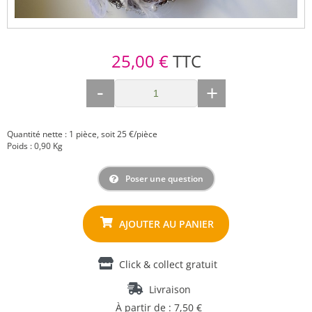
25,00 €
TTC
-
+
Quantité nette : 1 pièce, soit 25 €/pièce
Poids : 0,90 Kg
Poser une question
Click & collect gratuit
Livraison
À partir de : 7,50 €