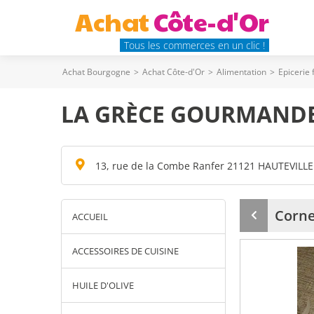
Achat
Côte-d'Or
Tous les commerces en un clic !
Achat Bourgogne
>
Achat Côte-d'Or
>
Alimentation
>
Epicerie 
LA GRÈCE GOURMAND
13, rue de la Combe Ranfer 21121 HAUTEVILLE
Corne
ACCUEIL
Produit
précédent
ACCESSOIRES DE CUISINE
HUILE D'OLIVE