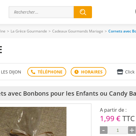
fine
>
La Grèce Gourmande
>
Cadeaux Gourmands Mariage
>
Cornets avec B
E
 LES DIJON
Click
ts avec Bonbons pour les Enfants ou Candy B
A partir de :
1,99 €
TTC
-
+