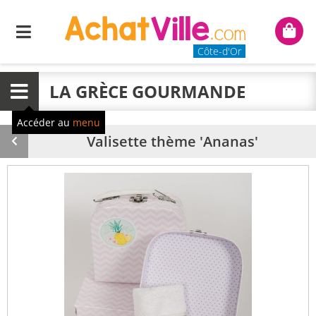
Menu
Mon
panie
Côte-d'Or
LA GRÈCE GOURMANDE
Menu
Accéder au
menu
Valisette thème 'Ananas'
Produit
précédent