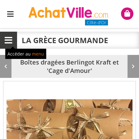
Menu
Mon
panie
Côte-d'Or
LA GRÈCE GOURMANDE
Menu
Accéder au
menu
Boîtes dragées Berlingot Kraft et
Produit
Pr
'Cage d'Amour'
précédent
su