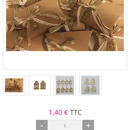
1,40 €
TTC
-
+