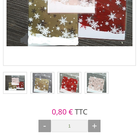
0,80 €
TTC
-
+