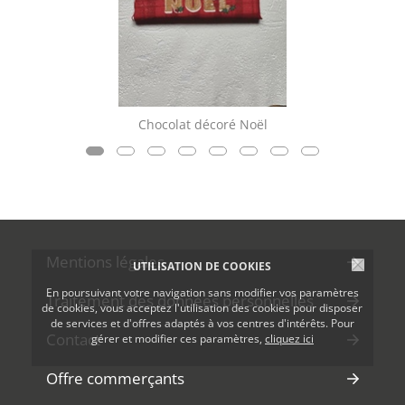
Chocolat décoré Noël
Mentions légales
UTILISATION DE COOKIES
En poursuivant votre navigation sans modifier vos paramètres
Traitement des données personnelles
de cookies, vous acceptez l'utilisation des cookies pour disposer
de services et d'offres adaptés à vos centres d'intérêts. Pour
Contact
gérer et modifier ces paramètres,
cliquez ici
Offre commerçants