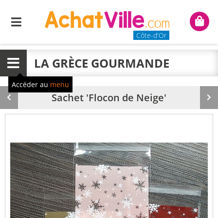
Menu
Mon
panie
Côte-d'Or
LA GRÈCE GOURMANDE
Menu
Accéder au
menu
Sachet 'Flocon de Neige'
Produit
Pr
précédent
su