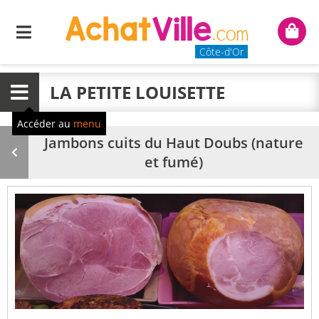
Menu
Mon
panie
Côte-d'Or
LA PETITE LOUISETTE
Menu
Accéder au
menu
Jambons cuits du Haut Doubs (nature
Produit
et fumé)
précédent