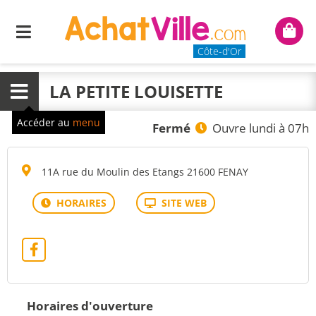
Menu
Mon
panie
Côte-d'Or
LA PETITE LOUISETTE
Menu
Accéder au
menu
Fermé
Ouvre lundi à 07h
11A rue du Moulin des Etangs 21600 FENAY
Horaires d'ouverture