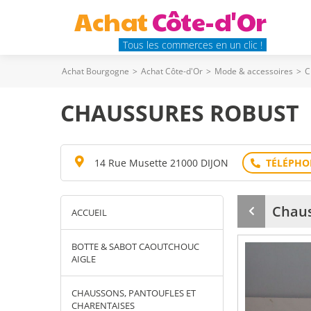
Achat
Côte-d'Or
Tous les commerces en un clic !
Achat Bourgogne
>
Achat Côte-d'Or
>
Mode & accessoires
>
C
CHAUSSURES ROBUST
14 Rue Musette 21000 DIJON
Chaus
ACCUEIL
Produit
précédent
BOTTE & SABOT CAOUTCHOUC
AIGLE
CHAUSSONS, PANTOUFLES ET
CHARENTAISES