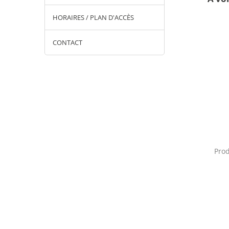
HORAIRES / PLAN D'ACCÈS
CONTACT
cari-liège
Embauchoir et Tendeur
Prod