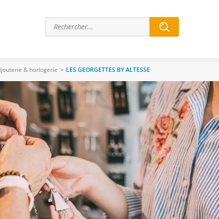
ijouterie & horlogerie
>
LES GEORGETTES BY ALTESSE