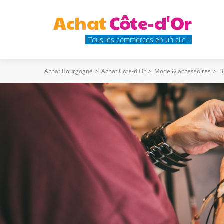
Achat
Côte-d'Or
Tous les commerces en un clic !
Achat Bourgogne
>
Achat Côte-d'Or
>
Mode & accessoires
>
B