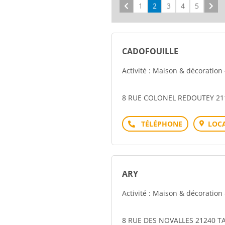
Précédent
1
2
3
4
5
Sui
CADOFOUILLE
Activité : Maison & décoratio
8 RUE COLONEL REDOUTEY 2
Téléphone
LOCA
ARY
Activité : Maison & décoratio
8 RUE DES NOVALLES 21240 T