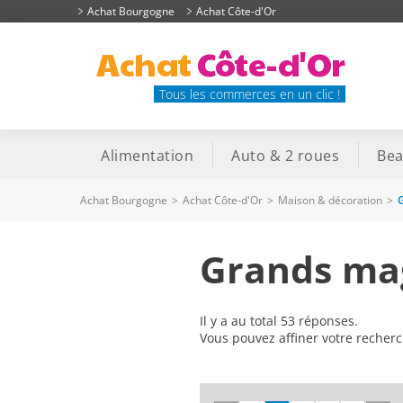
Achat Bourgogne
Achat Côte-d'Or
Achat
Côte-d'Or
Tous les commerces en un clic !
Alimentation
Auto & 2 roues
Bea
Achat Bourgogne
>
Achat Côte-d'Or
>
Maison & décoration
>
Grands mag
Il y a au total 53 réponses.
Vous pouvez affiner votre recher