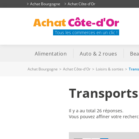
Achat Bourgogne
Achat Côte-d'Or
Achat
Côte-d'Or
Tous les commerces en un clic !
Alimentation
Auto & 2 roues
Bea
Achat Bourgogne
>
Achat Côte-d'Or
>
Loisirs & sorties
>
Trans
Transports
Il y a au total 26 réponses.
Vous pouvez affiner votre recher