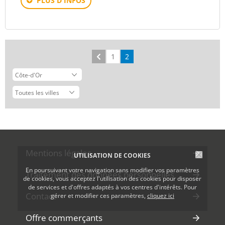
PLUS D'INFOS
Précédent
1
2
Mentions légales
UTILISATION DE COOKIES
En poursuivant votre navigation sans modifier vos paramètres
Traitement des données personnelles
de cookies, vous acceptez l'utilisation des cookies pour disposer
de services et d'offres adaptés à vos centres d'intérêts. Pour
Contact
gérer et modifier ces paramètres,
cliquez ici
Offre commerçants