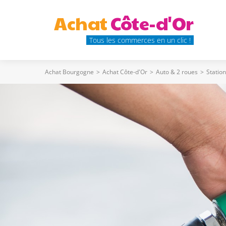
Achat
Côte-d'Or
Tous les commerces en un clic !
Achat Bourgogne
>
Achat Côte-d'Or
>
Auto & 2 roues
>
Statio