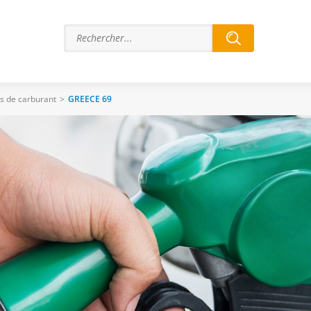
ns de carburant
>
GREECE 69