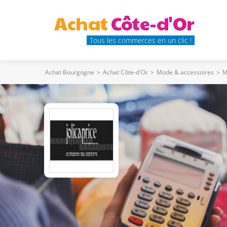
Achat
Côte-d'Or
Tous les commerces en un clic !
Achat Bourgogne
>
Achat Côte-d'Or
>
Mode & accessoires
>
M