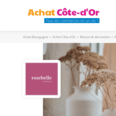
Achat
Côte-d'Or
Tous les commerces en un clic !
Achat Bourgogne
>
Achat Côte-d'Or
>
Maison & décoration
>
A