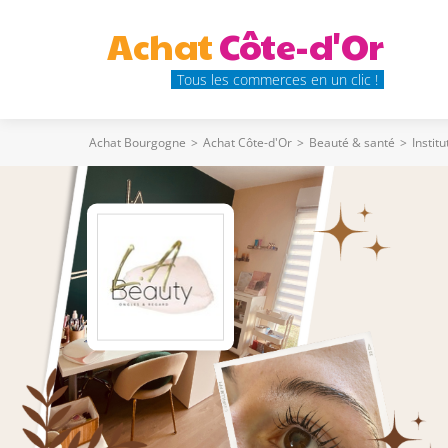
Achat
Côte-d'Or
Tous les commerces en un clic !
Achat Bourgogne
>
Achat Côte-d'Or
>
Beauté & santé
>
Instit