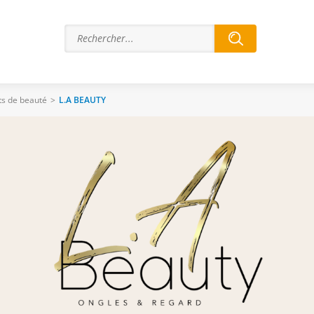
uts de beauté
>
L.A BEAUTY