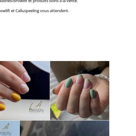
lashes/browlift et
produits soins à la vente.
owlift et Calluspeeling vous attendent.