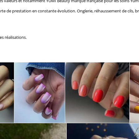
es valeurs et
notamment YUMI Beauty marque française pour les soins Yumi
arte de prestation
en constante évolution.
Onglerie, réhaussement de cils, br
es réalisations.