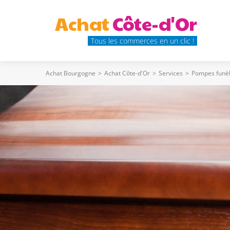
Achat
Côte-d'Or
Tous les commerces en un clic !
Achat Bourgogne
>
Achat Côte-d'Or
>
Services
>
Pompes funè