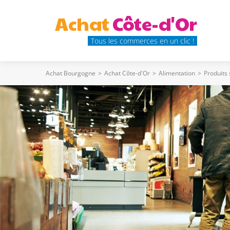
Achat
Côte-d'Or
Tous les commerces en un clic !
Achat Bourgogne
>
Achat Côte-d'Or
>
Alimentation
>
Produits