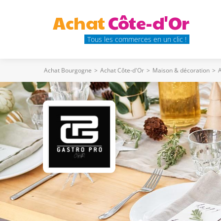
Achat
Côte-d'Or
Tous les commerces en un clic !
Achat Bourgogne
>
Achat Côte-d'Or
>
Maison & décoration
>
A