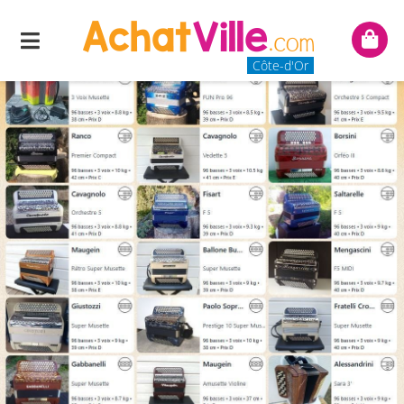
Menu
Mon
panie
Côte-d'Or