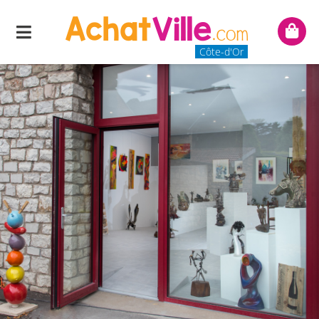
Menu
Mon
panie
Côte-d'Or