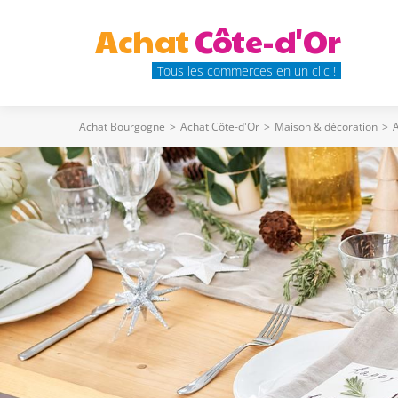
Achat
Côte-d'Or
Tous les commerces en un clic !
Achat Bourgogne
>
Achat Côte-d'Or
>
Maison & décoration
>
A