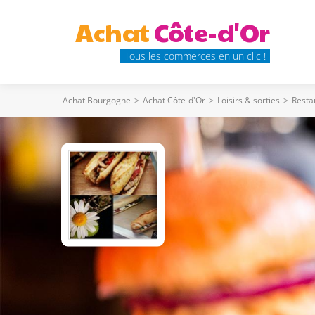
Achat
Côte-d'Or
Tous les commerces en un clic !
Achat Bourgogne
>
Achat Côte-d'Or
>
Loisirs & sorties
>
Resta