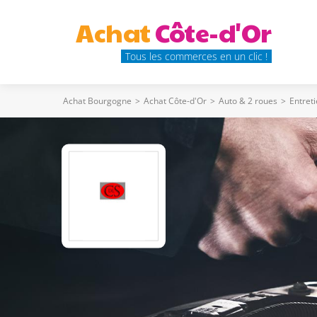
Achat
Côte-d'Or
Tous les commerces en un clic !
Achat Bourgogne
>
Achat Côte-d'Or
>
Auto & 2 roues
>
Entret