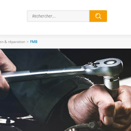
ien & réparation
>
FMB