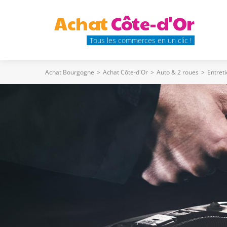
Achat
Côte-d'Or
Tous les commerces en un clic !
Achat Bourgogne
>
Achat Côte-d'Or
>
Auto & 2 roues
>
Entret