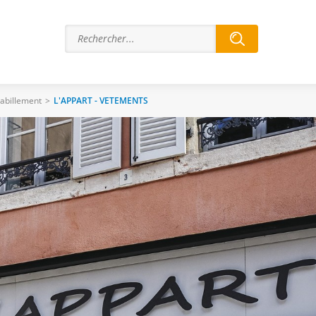
abillement
>
L'APPART - VETEMENTS