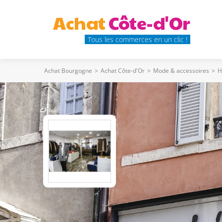
Achat
Côte-d'Or
Tous les commerces en un clic !
Achat Bourgogne
>
Achat Côte-d'Or
>
Mode & accessoires
>
H