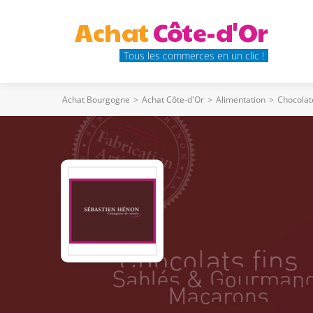
Achat
Côte-d'Or
Tous les commerces en un clic !
Achat Bourgogne
>
Achat Côte-d'Or
>
Alimentation
>
Chocolate