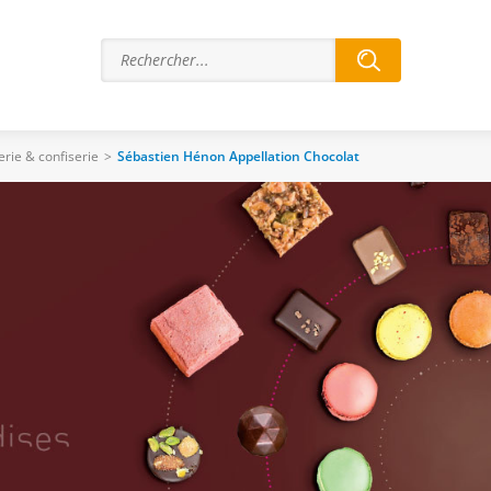
rie & confiserie
>
Sébastien Hénon Appellation Chocolat