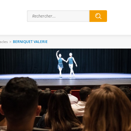
acles
>
BERNIQUET VALERIE