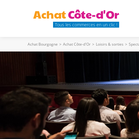
Achat
Côte-d'Or
Tous les commerces en un clic !
Achat Bourgogne
>
Achat Côte-d'Or
>
Loisirs & sorties
>
Spect