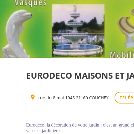
EURODECO MAISONS ET J
rue du 8 mai 1945 21160 COUCHEY
TÉLÉ
Eurodéco, la décoration de votre jardin ; c’est un grand ch
vases et jardinières…