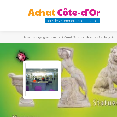
Achat
Côte-d'Or
Tous les commerces en un clic !
Achat Bourgogne
>
Achat Côte-d'Or
>
Services
>
Outillage & 