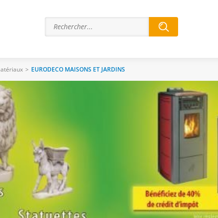
matériaux
>
EURODECO MAISONS ET JARDINS