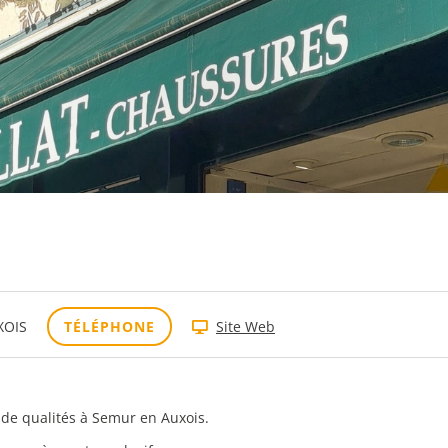
XOIS
TÉLÉPHONE
Site Web
 de qualités à Semur en Auxois.