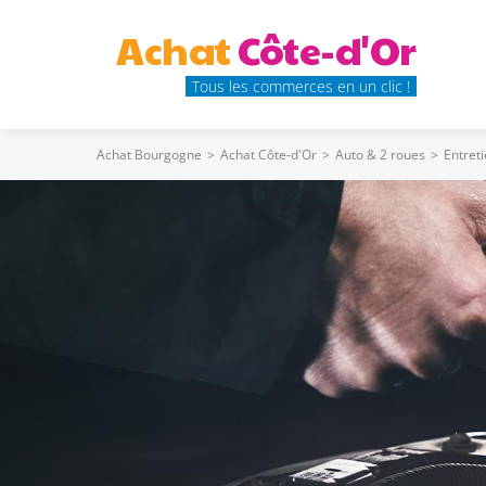
Achat
Côte-d'Or
Tous les commerces en un clic !
Achat Bourgogne
>
Achat Côte-d'Or
>
Auto & 2 roues
>
Entret