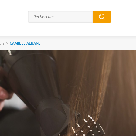
urs
>
CAMILLE ALBANE