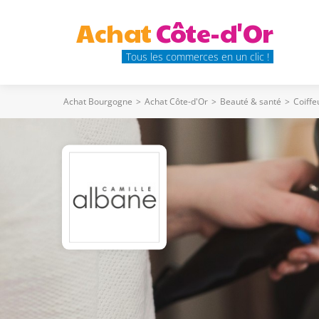
Achat
Côte-d'Or
Tous les commerces en un clic !
Achat Bourgogne
>
Achat Côte-d'Or
>
Beauté & santé
>
Coiffe