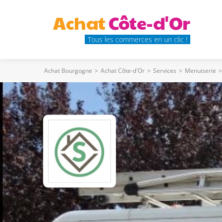
Achat
Côte-d'Or
Tous les commerces en un clic !
Achat Bourgogne
>
Achat Côte-d'Or
>
Services
>
Menuiserie