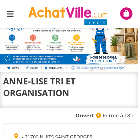
Menu
Mon
panie
Côte-d'Or
ANNE-LISE TRI ET
ORGANISATION
Ouvert
Ferme à 18h
- 21700 NUITS SAINT GEORGES