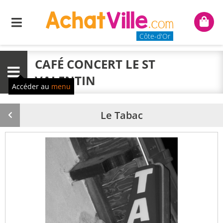
Menu
Mon
panie
Côte-d'Or
CAFÉ CONCERT LE ST
Menu
VALENTIN
Accéder au
menu
Le Tabac
Produit
précédent