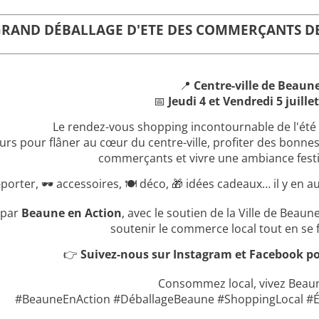
RAND DÉBALLAGE D'ETE DES COMMERÇANTS DE B
📍
Centre-ville de Beaun
📅
Jeudi 4 et Vendredi 5 juille
Le rendez-vous shopping incontournable de l'été 
urs pour flâner au cœur du centre-ville, profiter des bonnes
commerçants et vivre une ambiance festi
-porter, 🕶 accessoires, 🍽 déco, 🎁 idées cadeaux… il y en a
 par
Beaune en Action
, avec le soutien de la Ville de Beaun
soutenir le commerce local tout en se fa
👉
Suivez-nous sur Instagram et Facebook po
Consommez local, vivez Beau
#BeauneEnAction #DéballageBeaune #ShoppingLocal #