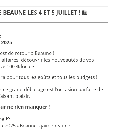
EAUNE LES 4 ET 5 JUILLET !
🛍
e
t 2025
est de retour à Beaune !
 affaires, découvrir les nouveautés de vos
ve 100 % locale.
ura pour tous les goûts et tous les budgets !
e, ce grand déballage est l’occasion parfaite de
isant plaisir.
ur ne rien manquer !
ne 💛
Été2025 #Beaune #jaimebeaune